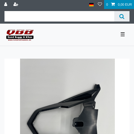
0
0,00 EUR
☰