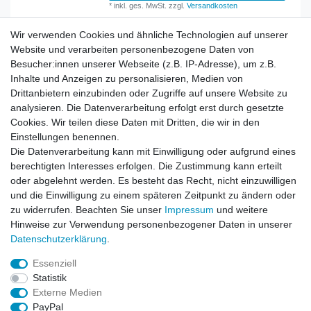
*
inkl. ges. MwSt.
zzgl.
Versandkosten
Wir verwenden Cookies und ähnliche Technologien auf unserer
Website und verarbeiten personenbezogene Daten von
Besucher:innen unserer Webseite (z.B. IP-Adresse), um z.B.
Inhalte und Anzeigen zu personalisieren, Medien von
Rechtliches
Drittanbietern einzubinden oder Zugriffe auf unsere Website zu
AGB
analysieren. Die Datenverarbeitung erfolgt erst durch gesetzte
Widerrufsrecht
Cookies. Wir teilen diese Daten mit Dritten, die wir in den
Impressum
Einstellungen benennen.
Datenschutzerklärung
Die Datenverarbeitung kann mit Einwilligung oder aufgrund eines
berechtigten Interesses erfolgen. Die Zustimmung kann erteilt
Service
oder abgelehnt werden. Es besteht das Recht, nicht einzuwilligen
Kontakt
und die Einwilligung zu einem späteren Zeitpunkt zu ändern oder
Datenschutzerklärung
zu widerrufen. Beachten Sie unser
Impressum
und weitere
Hinweise zur Verwendung personenbezogener Daten in unserer
FAQ / Ratgeber
Daten­schutz­erklärung
.
Kinderquad
E-Bikes / Pedelecs
Essenziell
Dirt Bike & Pocketbike
Statistik
Quad & ATV
Externe Medien
Kinderbuggy | Gokart
PayPal