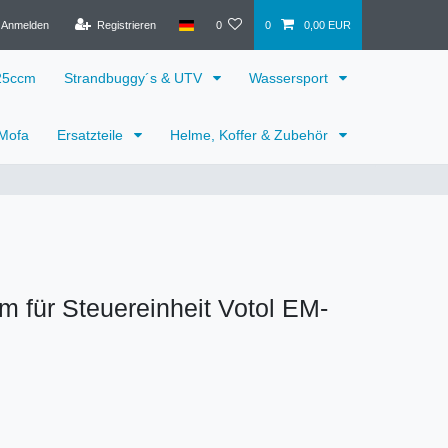
Anmelden
Registrieren
0
0
0,00 EUR
125ccm
Strandbuggy´s & UTV
Wassersport
 Mofa
Ersatzteile
Helme, Koffer & Zubehör
 für Steuereinheit Votol EM-