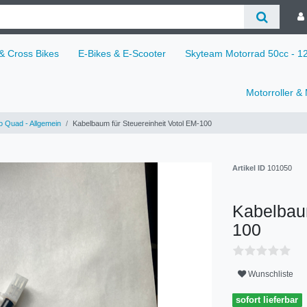
 & Cross Bikes
E-Bikes & E-Scooter
Skyteam Motorrad 50cc - 
Motorroller &
o Quad - Allgemein
Kabelbaum für Steuereinheit Votol EM-100
Artikel ID
101050
Kabelbaum
100
Wunschliste
sofort lieferbar