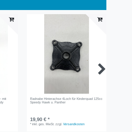
- mit
Radnabe Hinterachse 4Loch für Kinderquad 125cc
Sitzbank
edy
Speedy Hawk u. Panther
HB-ATV12
19,90 € *
22,90 
*
inkl. ges. MwSt.
zzgl.
Versandkosten
*
inkl. ge