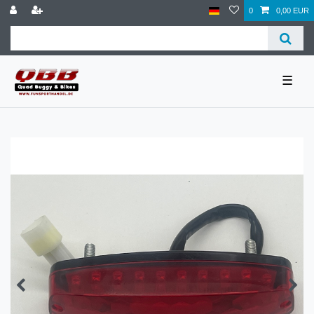
0
0,00 EUR
☰