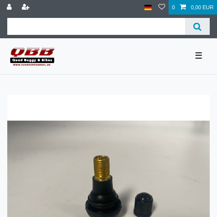
0
0,00 EUR
☰