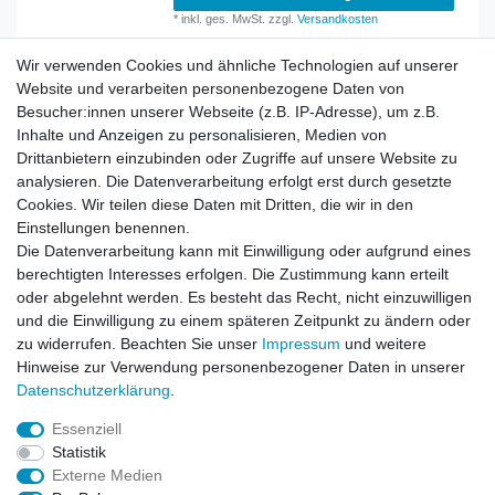
*
inkl. ges. MwSt.
zzgl.
Versandkosten
Wir verwenden Cookies und ähnliche Technologien auf unserer
Website und verarbeiten personenbezogene Daten von
Besucher:innen unserer Webseite (z.B. IP-Adresse), um z.B.
Inhalte und Anzeigen zu personalisieren, Medien von
Rechtliches
Drittanbietern einzubinden oder Zugriffe auf unsere Website zu
AGB
analysieren. Die Datenverarbeitung erfolgt erst durch gesetzte
Widerrufsrecht
Cookies. Wir teilen diese Daten mit Dritten, die wir in den
Impressum
Einstellungen benennen.
Datenschutzerklärung
Die Datenverarbeitung kann mit Einwilligung oder aufgrund eines
berechtigten Interesses erfolgen. Die Zustimmung kann erteilt
Service
oder abgelehnt werden. Es besteht das Recht, nicht einzuwilligen
Kontakt
und die Einwilligung zu einem späteren Zeitpunkt zu ändern oder
Datenschutzerklärung
zu widerrufen. Beachten Sie unser
Impressum
und weitere
Hinweise zur Verwendung personenbezogener Daten in unserer
FAQ / Ratgeber
Daten­schutz­erklärung
.
Kinderquad
E-Bikes / Pedelecs
Essenziell
Dirt Bike & Pocketbike
Statistik
Quad & ATV
Externe Medien
Kinderbuggy | Gokart