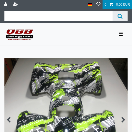
0
0,00 EUR
☰