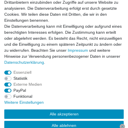
Drittanbietern einzubinden oder Zugriffe auf unsere Website zu
AGB
analysieren. Die Datenverarbeitung erfolgt erst durch gesetzte
Widerrufsrecht
Cookies. Wir teilen diese Daten mit Dritten, die wir in den
Impressum
Einstellungen benennen.
Datenschutzerklärung
Die Datenverarbeitung kann mit Einwilligung oder aufgrund eines
berechtigten Interesses erfolgen. Die Zustimmung kann erteilt
Service
oder abgelehnt werden. Es besteht das Recht, nicht einzuwilligen
Kontakt
und die Einwilligung zu einem späteren Zeitpunkt zu ändern oder
Datenschutzerklärung
zu widerrufen. Beachten Sie unser
Impressum
und weitere
Hinweise zur Verwendung personenbezogener Daten in unserer
FAQ / Ratgeber
Daten­schutz­erklärung
.
Kinderquad
E-Bikes / Pedelecs
Essenziell
Dirt Bike & Pocketbike
Statistik
Quad & ATV
Externe Medien
Kinderbuggy | Gokart
PayPal
Funktional
Weitere Einstellungen
© Copyright 2026 | Alle Rechte vorbehalten.
Alle akzeptieren
Alle ablehnen