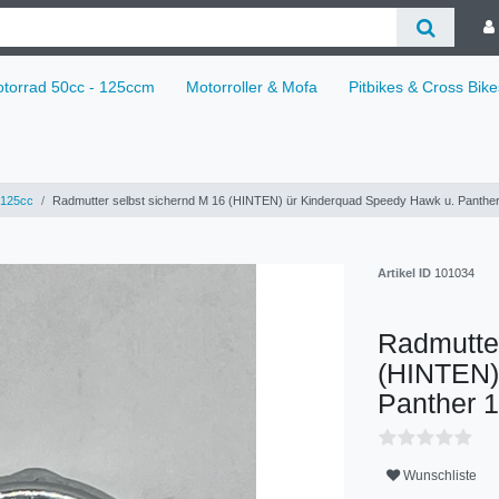
torrad 50cc - 125ccm
Motorroller & Mofa
Pitbikes & Cross Bike
125cc
Radmutter selbst sichernd M 16 (HINTEN) ür Kinderquad Speedy Hawk u. Panthe
Artikel ID
101034
Radmutter
(HINTEN)
Panther 
Wunschliste