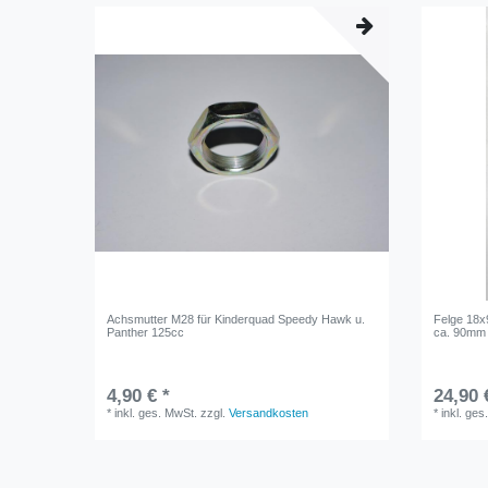
Achsmutter M28 für Kinderquad Speedy Hawk u.
Felge 18x9
Panther 125cc
ca. 90mm
4,90 € *
24,90 
*
inkl. ges. MwSt.
zzgl.
Versandkosten
*
inkl. ges