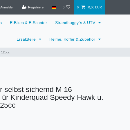
Anmelden
Registrieren
0
0
0,00 EUR
s
E-Bikes & E-Scooter
Strandbuggy´s & UTV
Ersatzteile
Helme, Koffer & Zubehör
r 125cc
 selbst sichernd M 16
 ür Kinderquad Speedy Hawk u.
125cc