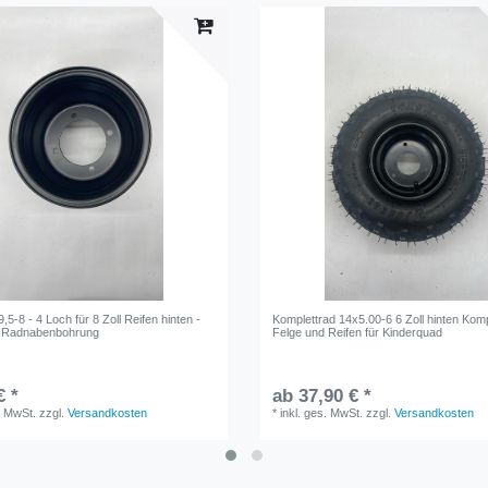
,5-8 - 4 Loch für 8 Zoll Reifen hinten -
Komplettrad 14x5.00-6 6 Zoll hinten Komp
 Radnabenbohrung
Felge und Reifen für Kinderquad
€ *
ab 37,90 € *
. MwSt.
zzgl.
Versandkosten
*
inkl. ges. MwSt.
zzgl.
Versandkosten