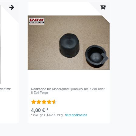
lett mit
Radkappe für Kinderquad Quad Atv mit 7 Zoll oder
Ritzel / 
8 Zoll Felge
Elektro 
1000W
4,00 € *
UVP 7,90
*
inkl. ges. MwSt.
zzgl.
Versandkosten
*
inkl. ge