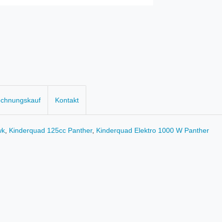
echnungskauf
Kontakt
wk
,
Kinderquad 125cc Panther
,
Kinderquad Elektro 1000 W Panther