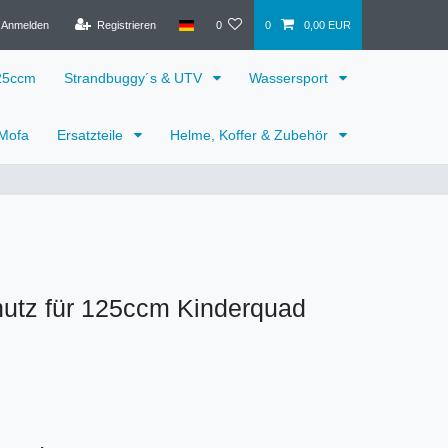
Anmelden
Registrieren
0
0
0,00 EUR
125ccm
Strandbuggy´s & UTV
Wassersport
 Mofa
Ersatzteile
Helme, Koffer & Zubehör
hutz für 125ccm Kinderquad