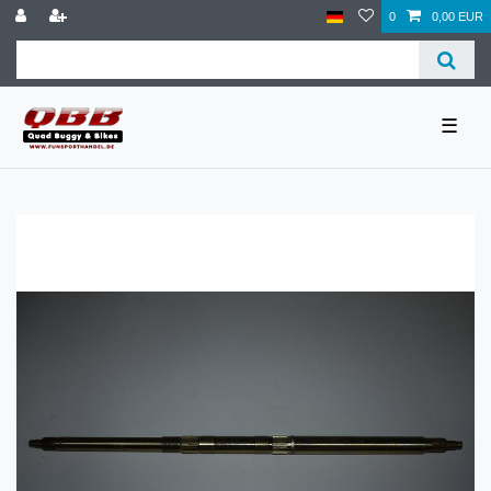
0
0,00 EUR
☰