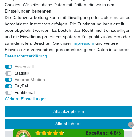
Widerrufsrecht
Cookies. Wir teilen diese Daten mit Dritten, die wir in den
Impressum
Einstellungen benennen.
Datenschutzerklärung
Die Datenverarbeitung kann mit Einwilligung oder aufgrund eines
berechtigten Interesses erfolgen. Die Zustimmung kann erteilt
Service
oder abgelehnt werden. Es besteht das Recht, nicht einzuwilligen
Kontakt
und die Einwilligung zu einem späteren Zeitpunkt zu ändern oder
Datenschutzerklärung
zu widerrufen. Beachten Sie unser
Impressum
und weitere
Hinweise zur Verwendung personenbezogener Daten in unserer
FAQ / Ratgeber
Daten­schutz­erklärung
.
Kinderquad
E-Bikes / Pedelecs
Essenziell
Dirt Bike & Pocketbike
Statistik
Quad & ATV
Externe Medien
Kinderbuggy | Gokart
PayPal
Funktional
Weitere Einstellungen
© Copyright 2026 | Alle Rechte vorbehalten.
Alle akzeptieren
Alle ablehnen
Excellent
:
4.8
/
5
Auswahl akzeptieren