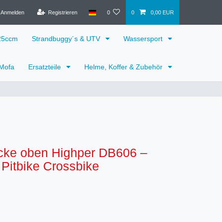
Anmelden
Registrieren
0
0
0,00 EUR
125ccm
Strandbuggy´s & UTV
Wassersport
 Mofa
Ersatzteile
Helme, Koffer & Zubehör
cke oben Highper DB606 –
l Pitbike Crossbike