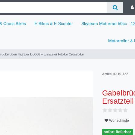
 & Cross Bikes
E-Bikes & E-Scooter
Skyteam Motorrad 50cc - 
Motorroller &
rücke oben Highper DB606 – Ersatzteil Pitbike Crossbike
Artikel ID
101132
Gabelbrü
Ersatztei
Wunschliste
sofort lieferbar