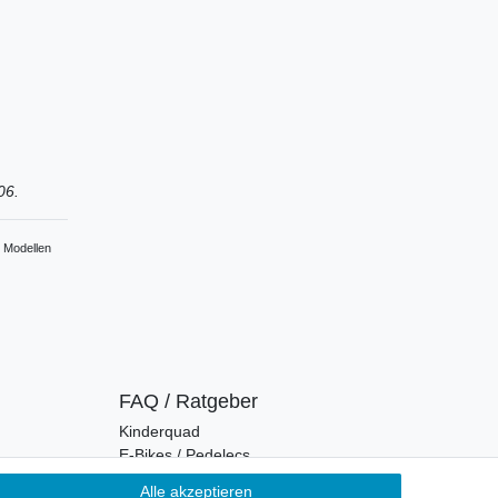
606.
n Modellen
FAQ / Ratgeber
Kinderquad
E-Bikes / Pedelecs
Dirt Bike & Pocketbike
Alle akzeptieren