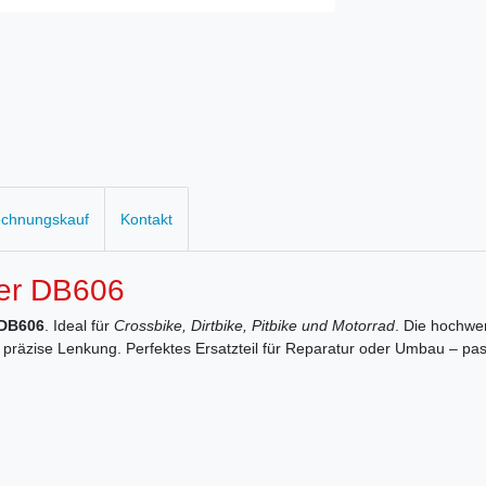
echnungskauf
Kontakt
per DB606
 DB606
. Ideal für
Crossbike, Dirtbike, Pitbike und Motorrad
. Die hochwe
nd präzise Lenkung. Perfektes Ersatzteil für Reparatur oder Umbau – p