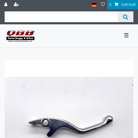
0
0,00 EUR
☰