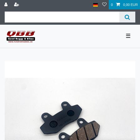
0
0,00 EUR
☰