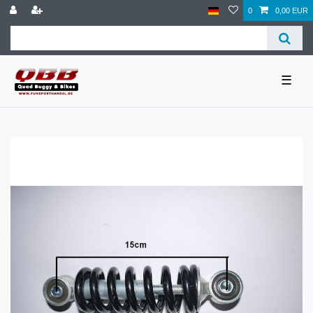
0
0,00 EUR
☰