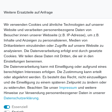
Weitere Ersatzteile auf Anfrage
Wir verwenden Cookies und ähnliche Technologien auf unserer
Website und verarbeiten personenbezogene Daten von
Besucher:innen unserer Webseite (z.B. IP-Adresse), um z.B.
Inhalte und Anzeigen zu personalisieren, Medien von
Rechtliches
Drittanbietern einzubinden oder Zugriffe auf unsere Website zu
AGB
analysieren. Die Datenverarbeitung erfolgt erst durch gesetzte
Widerrufsrecht
Cookies. Wir teilen diese Daten mit Dritten, die wir in den
Impressum
Einstellungen benennen.
Datenschutzerklärung
Die Datenverarbeitung kann mit Einwilligung oder aufgrund eines
berechtigten Interesses erfolgen. Die Zustimmung kann erteilt
Service
oder abgelehnt werden. Es besteht das Recht, nicht einzuwilligen
Kontakt
und die Einwilligung zu einem späteren Zeitpunkt zu ändern oder
Datenschutzerklärung
zu widerrufen. Beachten Sie unser
Impressum
und weitere
Hinweise zur Verwendung personenbezogener Daten in unserer
FAQ / Ratgeber
Daten­schutz­erklärung
.
Kinderquad
E-Bikes / Pedelecs
Essenziell
Dirt Bike & Pocketbike