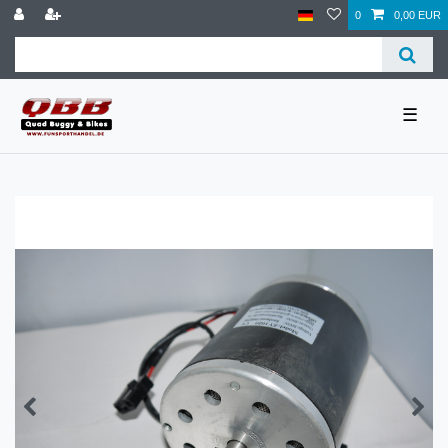
0
0,00 EUR
☰