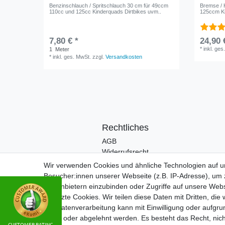
Benzinschlauch / Spritschlauch 30 cm für 49ccm
Bremse / 
110cc und 125cc Kinderquads Dirtbikes uvm..
125ccm K
7,80 € *
24,90 
*
inkl. ges
1
Meter
*
inkl. ges. MwSt.
zzgl.
Versandkosten
Rechtliches
AGB
Widerrufsrecht
Impressum
Wir verwenden Cookies und ähnliche Technologien auf 
Datenschutzerklärung
Besucher:innen unserer Webseite (z.B. IP-Adresse), um z
Drittanbietern einzubinden oder Zugriffe auf unsere Webs
gesetzte Cookies. Wir teilen diese Daten mit Dritten, die
Die Datenverarbeitung kann mit Einwilligung oder aufgru
erteilt oder abgelehnt werden. Es besteht das Recht, nich
CUSTOMER RATING