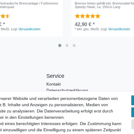
Hydraulische Bremsanlage / Fußbremse
Bremse hinten gefüllt inkl. Bremssattel fü
inderquad
Speedy Hawk, ca. 155cm Lang
€ *
42,90 € *
. MwSt.
zzgl.
Versandkosten
*
inkl. ges. MwSt.
zzgl.
Versandkosten
Service
Kontakt
Datenschutzerklärung
unserer Website und verarbeiten personenbezogene Daten von
.B. Inhalte und Anzeigen zu personalisieren, Medien von
ite zu analysieren. Die Datenverarbeitung erfolgt erst durch
 wir in den Einstellungen benennen.
nd eines berechtigten Interesses erfolgen. Die Zustimmung kann
t einzuwilligen und die Einwilligung zu einem späteren Zeitpunkt
© Copyright 2026 | Alle Rechte vorbehalten.