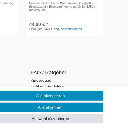
r Panther,
Bremse Hydraulische Bremsanlage komplett +
Bremsklö
Bremssattel + Bremsgriff vorne gefüllt für 125cc
125ccm u
Kinderquad
9,90 €
44,90 € *
*
inkl. ge
*
inkl. ges. MwSt.
zzgl.
Versandkosten
FAQ / Ratgeber
Kinderquad
E-Bikes / Pedelecs
Dirt Bike & Pocketbike
Alle akzeptieren
Quad & ATV
Kinderbuggy | Gokart
Alle ablehnen
Auswahl akzeptieren