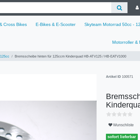
 & Cross Bikes
E-Bikes & E-Scooter
Skyteam Motorrad 50cc - 
Motorroller &
125cc
Bremsscheibe hinten für 125ccm Kinderquad HB-ATV125 / HB-EATV1000
Artikel ID
100571
Bremssch
Kinderqu
Wunschliste
sofort lieferbar