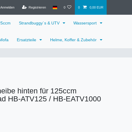
Anmelden
Registrieren
0
0
0,00 EUR
125ccm
Strandbuggy´s & UTV
Wassersport
 Mofa
Ersatzteile
Helme, Koffer & Zubehör
eibe hinten für 125ccm
ad HB-ATV125 / HB-EATV1000