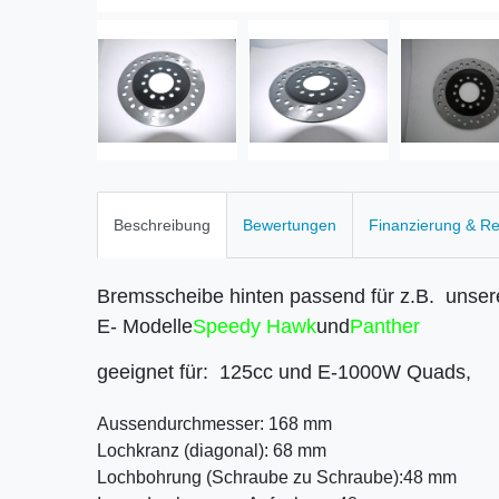
Beschreibung
Bewertungen
Finanzierung & R
Bremsscheibe hinten passend für z.B. unse
E- Modelle
Speedy Hawk
und
Panther
geeignet für: 125cc und E-1000W Quads,
Aussendurchmesser:
168 mm
Lochkranz (diagonal):
68 mm
Lochbohrung (Schraube zu Schraube):
48 mm