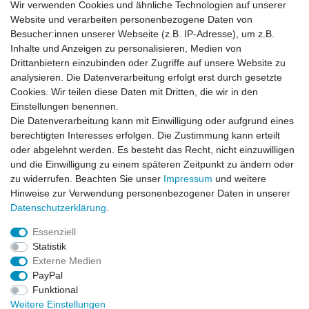
Wir verwenden Cookies und ähnliche Technologien auf unserer
Website und verarbeiten personenbezogene Daten von
Besucher:innen unserer Webseite (z.B. IP-Adresse), um z.B.
Inhalte und Anzeigen zu personalisieren, Medien von
Rechtliches
Drittanbietern einzubinden oder Zugriffe auf unsere Website zu
AGB
analysieren. Die Datenverarbeitung erfolgt erst durch gesetzte
Widerrufsrecht
Cookies. Wir teilen diese Daten mit Dritten, die wir in den
Impressum
Einstellungen benennen.
Datenschutzerklärung
Die Datenverarbeitung kann mit Einwilligung oder aufgrund eines
berechtigten Interesses erfolgen. Die Zustimmung kann erteilt
Service
oder abgelehnt werden. Es besteht das Recht, nicht einzuwilligen
Kontakt
und die Einwilligung zu einem späteren Zeitpunkt zu ändern oder
Datenschutzerklärung
zu widerrufen. Beachten Sie unser
Impressum
und weitere
Hinweise zur Verwendung personenbezogener Daten in unserer
FAQ / Ratgeber
Daten­schutz­erklärung
.
Kinderquad
E-Bikes / Pedelecs
Essenziell
Dirt Bike & Pocketbike
Statistik
Quad & ATV
Externe Medien
Kinderbuggy | Gokart
PayPal
Funktional
Weitere Einstellungen