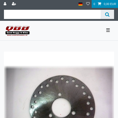
0
0,00 EUR
☰