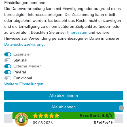
Impressum
Einstellungen benennen.
Datenschutzerklärung
Die Datenverarbeitung kann mit Einwilligung oder aufgrund eines
berechtigten Interesses erfolgen. Die Zustimmung kann erteilt
Service
oder abgelehnt werden. Es besteht das Recht, nicht einzuwilligen
Kontakt
und die Einwilligung zu einem späteren Zeitpunkt zu ändern oder
Datenschutzerklärung
zu widerrufen. Beachten Sie unser
Impressum
und weitere
Hinweise zur Verwendung personenbezogener Daten in unserer
FAQ / Ratgeber
Daten­schutz­erklärung
.
Kinderquad
E-Bikes / Pedelecs
Essenziell
Dirt Bike & Pocketbike
Statistik
Quad & ATV
Externe Medien
Kinderbuggy | Gokart
PayPal
Funktional
Weitere Einstellungen
© Copyright 2026 | Alle Rechte vorbehalten.
Alle akzeptieren
Alle ablehnen
Excellent
:
4.8
/
5
Auswahl akzeptieren
09.08.2026
REVIEWS