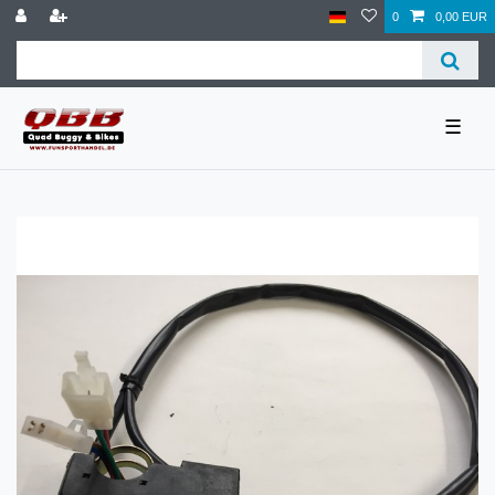
0
0,00 EUR
☰