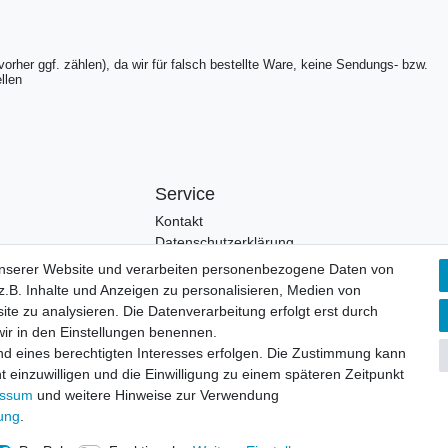
(vorher ggf. zählen), da wir für falsch bestellte Ware, keine Sendungs- bzw.
ellen
Service
Kontakt
Datenschutzerklärung
unserer Website und verarbeiten personenbezogene Daten von
.B. Inhalte und Anzeigen zu personalisieren, Medien von
ite zu analysieren. Die Datenverarbeitung erfolgt erst durch
 wir in den Einstellungen benennen.
nd eines berechtigten Interesses erfolgen. Die Zustimmung kann
t einzuwilligen und die Einwilligung zu einem späteren Zeitpunkt
© Copyright 2026 | Alle Rechte vorbehalten.
essum
und weitere Hinweise zur Verwendung
rung
.