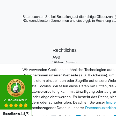
Bitte beachten Sie bei Bestellung auf die richtige Gliederzahl 
Rücksendekosten übernehmen und diese ggf. in Rechnung st
Rechtliches
AGB
Widerrufsrecht
Impressum
Wir verwenden Cookies und ähnliche Technologien auf 
Datenschutzerklärung
Besucher:innen unserer Webseite (z.B. IP-Adresse), um z
Drittanbietern einzubinden oder Zugriffe auf unsere Webs
gesetzte Cookies. Wir teilen diese Daten mit Dritten, die
Die Datenverarbeitung kann mit Einwilligung oder aufgru
erteilt oder abgelehnt werden. Es besteht das Recht, nich
CUSTOMER RATING
zu ändern oder zu widerrufen. Beachten Sie unser
Impr
personenbezogener Daten in unserer
Daten­schutz­erklä
Excellent
:
4.8
/
5