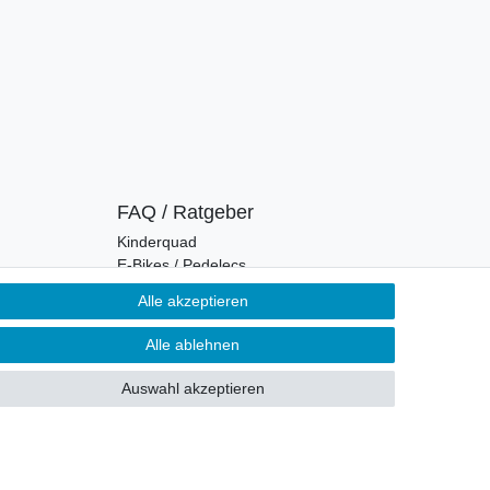
FAQ / Ratgeber
Kinderquad
E-Bikes / Pedelecs
Dirt Bike & Pocketbike
Alle akzeptieren
Quad & ATV
Kinderbuggy | Gokart
Alle ablehnen
Auswahl akzeptieren