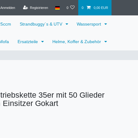
Anmelden
Registrieren
0
0
0,00 EUR
125ccm
Strandbuggy´s & UTV
Wassersport
 Mofa
Ersatzteile
Helme, Koffer & Zubehör
ntriebskette 35er mit 50 Glieder
 Einsitzer Gokart