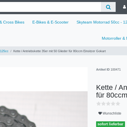
 & Cross Bikes
E-Bikes & E-Scooter
Skyteam Motorrad 50cc - 
Motorroller &
125cc
Kette / Antriebskette 35er mit 50 Glieder für 80ccm Einsitzer Gokart
Artikel ID
100471
Kette / A
für 80ccm
Wunschliste
sofort lieferbar