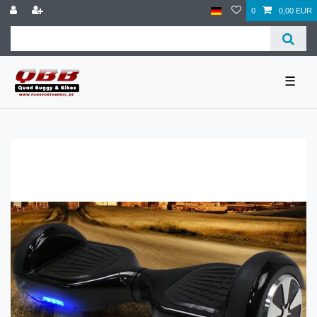
0
0,00 EUR
☰