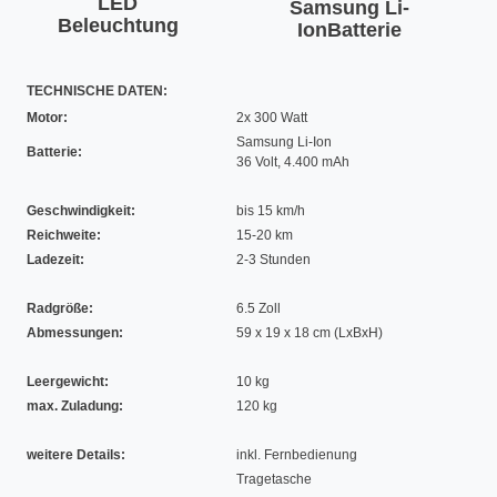
LED
Samsung Li-
Beleuchtung
IonBatterie
TECHNISCHE DATEN:
Motor:
2x 300 Watt
Samsung Li-Ion
Batterie:
36 Volt, 4.400 mAh
Geschwindigkeit:
bis 15 km/h
Reichweite:
15-20 km
Ladezeit:
2-3 Stunden
Radgröße:
6.5 Zoll
Abmessungen:
59 x 19 x 18 cm (LxBxH)
Leergewicht:
10 kg
max. Zuladung:
120 kg
weitere Details:
inkl. Fernbedienung
Tragetasche