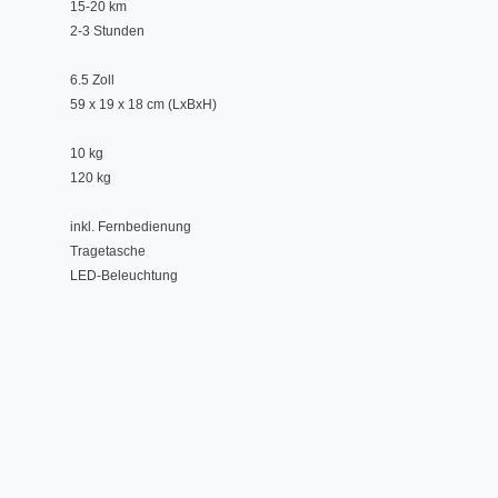
15-20 km
2-3 Stunden
6.5 Zoll
59 x 19 x 18 cm (LxBxH)
10 kg
120 kg
inkl. Fernbedienung
Tragetasche
LED-Beleuchtung