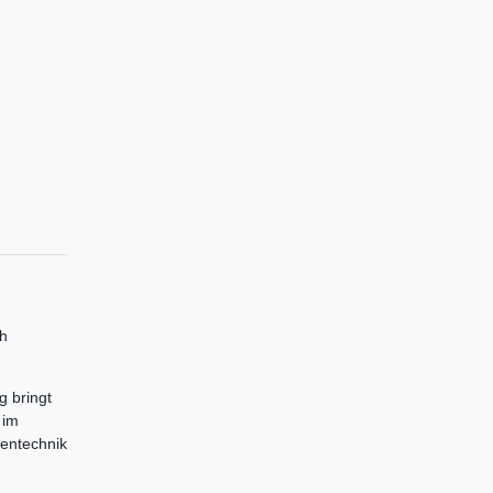
ch
g bringt
 im
nentechnik