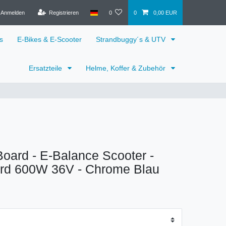
Anmelden
Registrieren
0
0
0,00 EUR
s
E-Bikes & E-Scooter
Strandbuggy´s & UTV
Ersatzteile
Helme, Koffer & Zubehör
oard - E-Balance Scooter -
rd 600W 36V - Chrome Blau