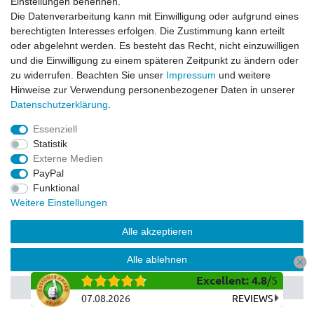
Einstellungen benennen.
Dirt Bike & Pocketbike
Die Datenverarbeitung kann mit Einwilligung oder aufgrund eines
Quad & ATV
berechtigten Interesses erfolgen. Die Zustimmung kann erteilt
Kinderbuggy | Gokart
oder abgelehnt werden. Es besteht das Recht, nicht einzuwilligen
und die Einwilligung zu einem späteren Zeitpunkt zu ändern oder
zu widerrufen. Beachten Sie unser
Impressum
und weitere
Hinweise zur Verwendung personenbezogener Daten in unserer
© Copyright 2026 | Alle Rechte vorbehalten.
Daten­schutz­erklärung
.
Essenziell
Statistik
Externe Medien
PayPal
Funktional
Weitere Einstellungen
Alle akzeptieren
Alle ablehnen
Excellent
:
4.8
/
5
Auswahl akzeptieren
07.08.2026
REVIEWS