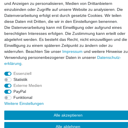
Service
und Anzeigen zu personalisieren, Medien von Drittanbietern
einzubinden oder Zugriffe auf unsere Website zu analysieren. Die
Kontakt
Datenverarbeitung erfolgt erst durch gesetzte Cookies. Wir teilen
Datenschutzerklärung
diese Daten mit Dritten, die wir in den Einstellungen benennen.
FAQ / Ratgeber
Die Datenverarbeitung kann mit Einwilligung oder aufgrund eines
berechtigten Interesses erfolgen. Die Zustimmung kann erteilt oder
Kinderquad
abgelehnt werden. Es besteht das Recht, nicht einzuwilligen und die
E-Bikes / Pedelecs
Einwilligung zu einem späteren Zeitpunkt zu ändern oder zu
Dirt Bike & Pocketbike
widerrufen. Beachten Sie unser
Impressum
und weitere Hinweise zu
Quad & ATV
Verwendung personenbezogener Daten in unserer
Daten­schutz­
Kinderbuggy | Gokart
erklärung
.
Essenziell
Statistik
© Copyright 2026 | Alle Rechte vorbehalten.
Externe Medien
PayPal
Funktional
Weitere Einstellungen
Alle akzeptieren
Alle ablehnen