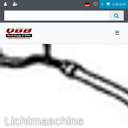
0
0,00 EUR
☰
Lichtmaschine