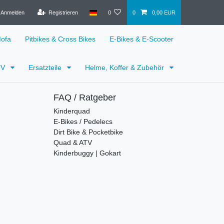
Anmelden
Registrieren
0
0
0,00 EUR
Mofa
Pitbikes & Cross Bikes
E-Bikes & E-Scooter
TV
Ersatzteile
Helme, Koffer & Zubehör
FAQ / Ratgeber
Kinderquad
E-Bikes / Pedelecs
Dirt Bike & Pocketbike
Quad & ATV
Kinderbuggy | Gokart