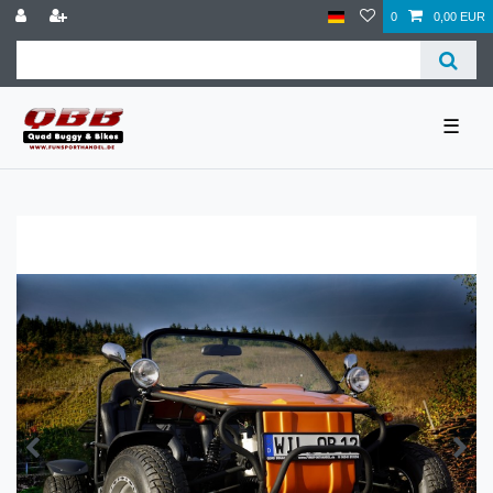
0
0,00 EUR
☰