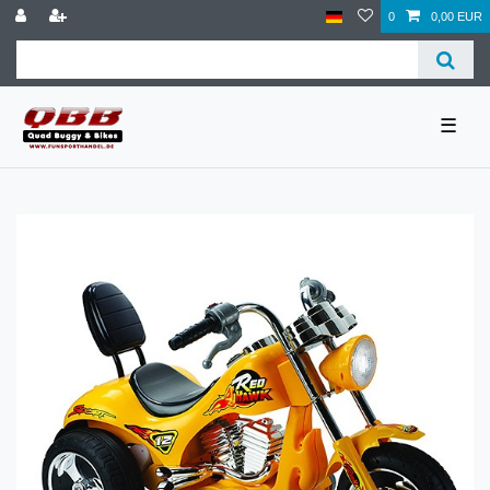
0
0,00 EUR
☰