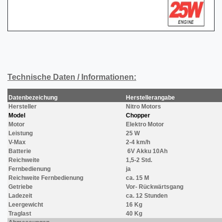
Technische Daten / Informationen:
Datenbezeichung
Herstellerangabe
Hersteller
Nitro Motors
Model
Chopper
Motor
Elektro Motor
Leistung
25 W
V-Max
2-4 km/h
Batterie
6V Akku 10Ah
Reichweite
1,5-2 Std.
Fernbedienung
ja
Reichweite Fernbedienung
ca. 15 M
Getriebe
Vor- Rückwärtsgang
Ladezeit
ca. 12 Stunden
Leergewicht
16 Kg
Traglast
40 Kg