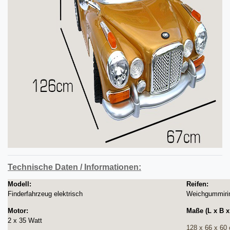
Technische Daten / Informationen:
Modell:
Reifen:
Finderfahrzeug elektrisch
Weichgummirin
Motor:
Maße (L x B x
2 x 35 Watt
128 x 66 x 60 