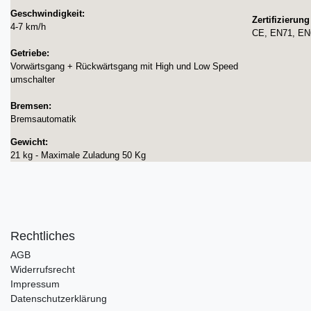
Geschwindigkeit:
Zertifizierung
4-7 km/h
CE, EN71, E
Getriebe:
Vorwärtsgang + Rückwärtsgang mit High und Low Speed
umschalter​
Bremsen:
Bremsautomatik
Gewicht:
21 kg - Maximale Zuladung 50 Kg​
Rechtliches
AGB
Widerrufsrecht
Impressum
Datenschutzerklärung