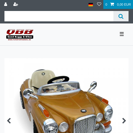
0
0,00 EUR
☰