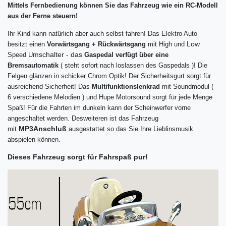
Mittels Fernbedienung können Sie das Fahrzeug wie ein RC-Modell
aus der Ferne steuern!
Ihr Kind kann natürlich aber auch selbst fahren! Das Elektro Auto
Low
besitzt einen
Vorwärtsgang + Rückwärtsgang
mit High und
mschalter - das
Speed U
Gaspedal verfügt über eine
Bremsautomatik
( steht sofort nach loslassen des Gaspedals )! Die
Felgen glänzen in schicker
Chrom Optik! Der Sicherheitsgurt sorgt für
ausreichend Sicherheit! Das
Multifunktionslenkrad
mit Soundmodul (
6 verschiedene Melodien ) und Hupe Motorsound sorgt für jede Menge
Spaß! Für die Fahrten im dunkeln kann der Scheinwerfer vorne
angeschaltet werden. Desweiteren ist das Fahrzeug
MP3
Anschluß
mit
ausgestattet so das Sie Ihre Lieblinsmusik
abspielen können.
Dieses Fahrzeug sorgt für Fahrspaß pur!