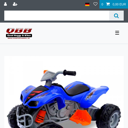
0
0,00 EUR
☰