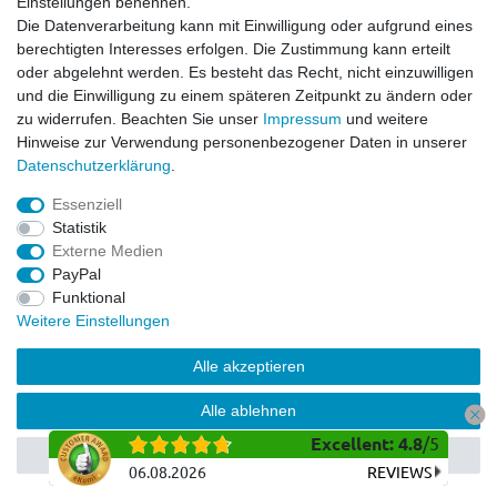
Einstellungen benennen.
Dirt Bike & Pocketbike
Die Datenverarbeitung kann mit Einwilligung oder aufgrund eines
Quad & ATV
berechtigten Interesses erfolgen. Die Zustimmung kann erteilt
Kinderbuggy | Gokart
oder abgelehnt werden. Es besteht das Recht, nicht einzuwilligen
und die Einwilligung zu einem späteren Zeitpunkt zu ändern oder
zu widerrufen. Beachten Sie unser
Impressum
und weitere
Hinweise zur Verwendung personenbezogener Daten in unserer
© Copyright 2026 | Alle Rechte vorbehalten.
Daten­schutz­erklärung
.
Essenziell
Statistik
Externe Medien
PayPal
Funktional
Weitere Einstellungen
Alle akzeptieren
Alle ablehnen
Excellent
:
4.8
/
5
Auswahl akzeptieren
06.08.2026
REVIEWS